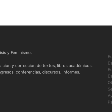
isis y Feminismo.
Es
Es
ición y corrección de textos, libros académicos,
Es
resos, conferencias, discursos, informes.
Es
Ot
Se
Ay
Ps