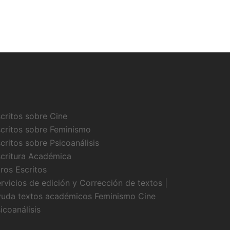
critos sobre Cine
critos sobre Feminismo
critos sobre Psicoanálisis
critura Académica
ros Escritos
rvicios de edición y Corrección de textos |
uda textos académicos Feminismo Cine
icoanálisis