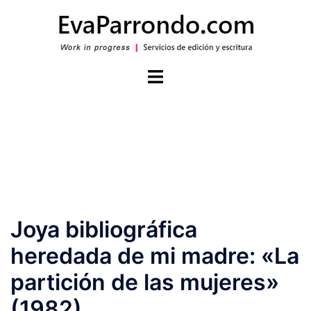
Saltar
al
contenido
Alternar
menú
Joya bibliográfica
heredada de mi madre: «La
partición de las mujeres»
(1982)