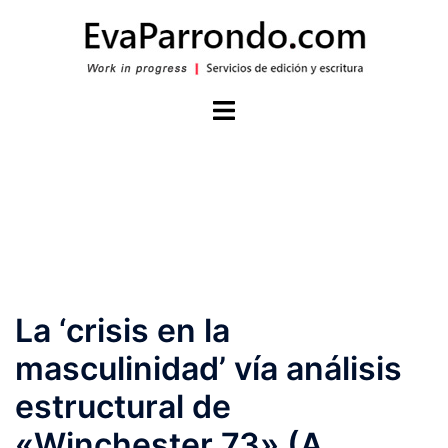
Saltar
al
contenido
Alternar
menú
La ‘crisis en la
masculinidad’ vía análisis
estructural de
«Winchester 73» (A.