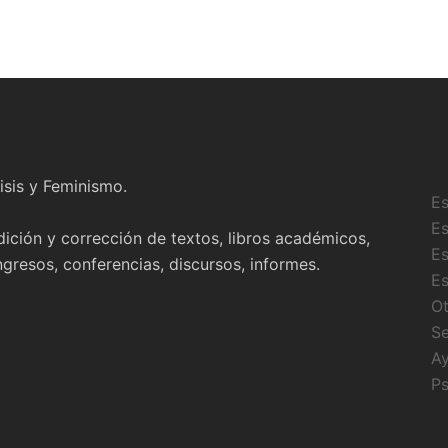
isis y Feminismo.
Es
Es
ición y corrección de textos, libros académicos,
Es
resos, conferencias, discursos, informes.
Es
Ot
Se
Ay
Ps