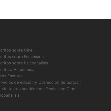
critos sobre Cine
critos sobre Feminismo
critos sobre Psicoanálisis
critura Académica
ros Escritos
rvicios de edición y Corrección de textos |
uda textos académicos Feminismo Cine
icoanálisis